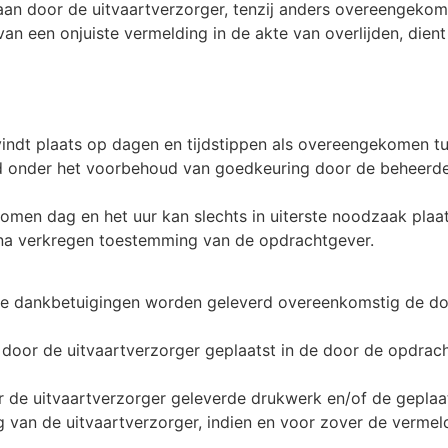
daan door de uitvaartverzorger, tenzij anders overeengekom
an een onjuiste vermelding in de akte van overlijden, dient
vindt plaats op dagen en tijdstippen als overeengekomen t
ld onder het voorbehoud van goedkeuring door de beheerde
komen dag en het uur kan slechts in uiterste noodzaak pla
 na verkregen toestemming van de opdrachtgever.
de dankbetuigingen worden geleverd overeenkomstig de doo
en door de uitvaartverzorger geplaatst in de door de opdr
or de uitvaartverzorger geleverde drukwerk en/of de gepla
 van de uitvaartverzorger, indien en voor zover de vermel