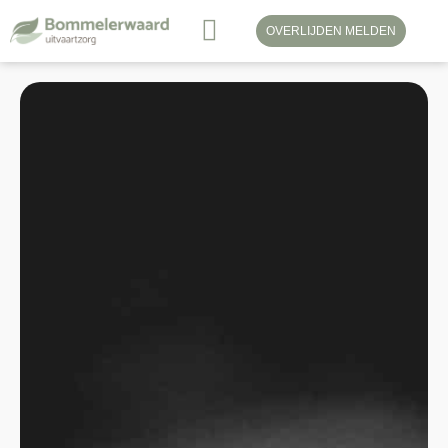
OVERLIJDEN MELDEN
LAATSTE WENSENBOEKJE
KOSTEN UITVAART