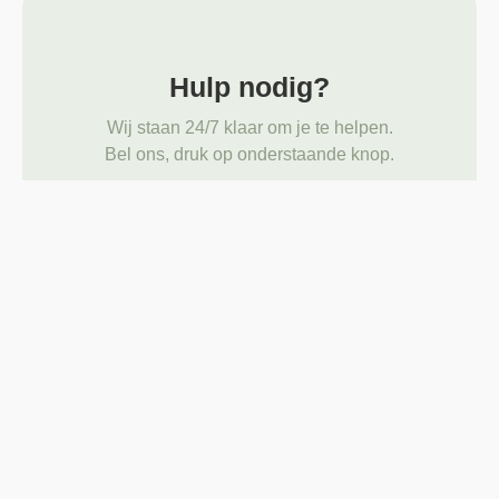
Hulp nodig?
Wij staan 24/7 klaar om je te helpen.
Bel ons, druk op onderstaande knop.
Neem contact op
Kennismakingsgesprek
Maak kennis met ons; bespreek uw wensen, schep
rust en ruimte.