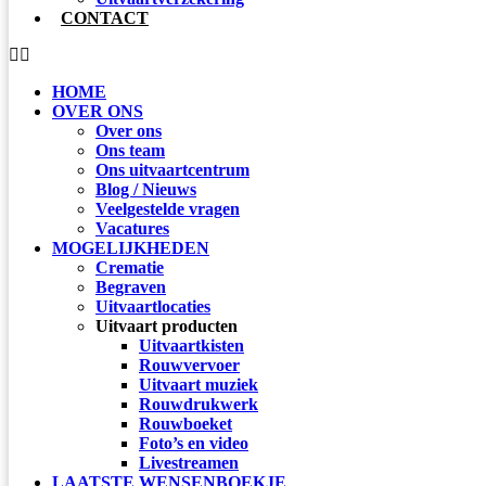
CONTACT
HOME
OVER ONS
Over ons
Ons team
Ons uitvaartcentrum
Blog / Nieuws
Veelgestelde vragen
Vacatures
MOGELIJKHEDEN
Crematie
Begraven
Uitvaartlocaties
Uitvaart producten
Uitvaartkisten
Rouwvervoer
Uitvaart muziek
Rouwdrukwerk
Rouwboeket
Foto’s en video
Livestreamen
LAATSTE WENSENBOEKJE