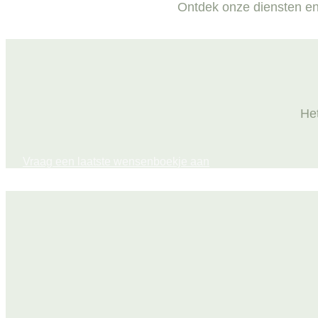
Ontdek onze diensten en
Het
Vraag een laatste wensenboekje aan