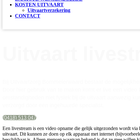
KOSTEN UITVAART
Uitvaartverzekering
CONTACT
OVERLIJDEN MELDEN
Uitvaart lives
Bij Uitvaartzorg Bommelerwaard bestaat de mogelijkheid
Door hier gebruik van te maken komt er live een video
omstandigheden niet fysiek bij de uitvaart aanwezig k
verzorgd door een ingehuurde specialist.
(0418) 513 047
Een livestream is een video opname die gelijk uitgezonden wordt via h
uitvaart. Dit kunnen ze doen op elk apparaat met internet (bijvoorbeel
beschikbaar is. Alleen mensen waarvan bekend is dat ze mee willen kij