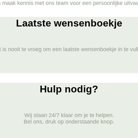
 maak kennis met ons team voor een persoonlijke uitva
Laatste wensenboekje
 is nooit te vroeg om een laatste wensenboekje in te vul
Hulp nodig?
Wij staan 24/7 klaar om je te helpen.
Bel ons, druk op onderstaande knop.