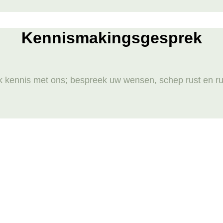
Kennismakingsgesprek
 kennis met ons; bespreek uw wensen, schep rust en ru