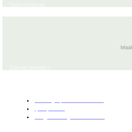
Neem contact op
Maak
Plan een gesprek in
ADRES
Steenweg 83, 5301 HK Zaltbommel
(0418) 513 047
info@uitvaartzorgbommelerwaard.nl
OVER ONS