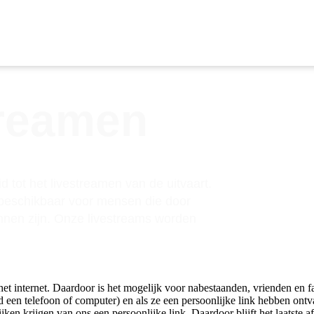
treamen
 tot het livestreamen van de uitvaart.
 beschikbaar voor mensen die door
unnen zijn. Onze livestreams worden
et internet. Daardoor is het mogelijk voor nabestaanden, vrienden en f
d een telefoon of computer) en als ze een persoonlijke link hebben ontva
ken krijgen van ons een persoonlijke link. Daardoor blijft het laatste 