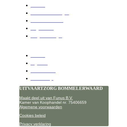
Over ons
Onze uitvaartverzorgers
Ons uitvaartcentrum
Blog / Nieuws
Veelgestelde vragen
MOGELIJKHEDEN
Crematie
Begrafenis
Uitvaartlocaties
Wensenboekje
UITVAARTZORG BOMMELERWAARD
Maakt deel uit van Funus B.V
.
Kamer van Koophandel nr. 75406659
Algemene voorwaarden
Cookies beleid
Privacy verklaring