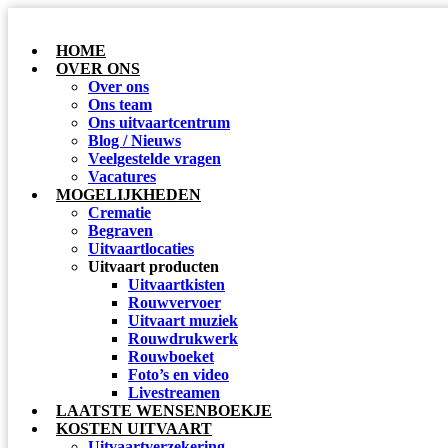
HOME
OVER ONS
Over ons
Ons team
Ons uitvaartcentrum
Blog / Nieuws
Veelgestelde vragen
Vacatures
MOGELIJKHEDEN
Crematie
Begraven
Uitvaartlocaties
Uitvaart producten
Uitvaartkisten
Rouwvervoer
Uitvaart muziek
Rouwdrukwerk
Rouwboeket
Foto’s en video
Livestreamen
LAATSTE WENSENBOEKJE
KOSTEN UITVAART
Uitvaartverzekering