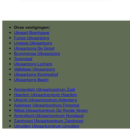
Onze vestigingen:
Uitvaart Boerhaave
Funus Uitvaartzorg
Lingese Uitvaartzorg
Uitvaartzorg De Groot
Brummense Uitvaartzorg
Torenstad
Uitvaartzorg Lochem
Valleilaan Uitvaartzorg
Uitvaartzorg Koningshof
Uitvaartzorg Baarn
Amsterdam Uitvaartcentrum Zuid
Haarlem Uitvaartcentrum Haarlem
Utrecht Uitvaartcentrum Agterberg
Aalsmeer Uitvaartcentrum Finnema
Wilnis Uitvaartcentrum De Ronde Venen
Amersfoort Uitvaartcentrum Hoogland
Zandvoort Uitvaartcentrum Zandvoort
IJmuiden Uitvaartcentrum IJmuiden