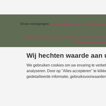
Onze vestigingen:
Uitvaart Boerhaave
Funus Uitvaartz
Amsterdam Uitvaartcentrum Zuid
Haarlem Uitvaartce
Amersfoort Uitvaart
Wij hechten waarde aan 
We gebruiken cookies om uw ervaring te verbet
analyseren. Door op "Alles accepteren" te klik
gedetailleerde informatie, gebruiksvoorwaarden