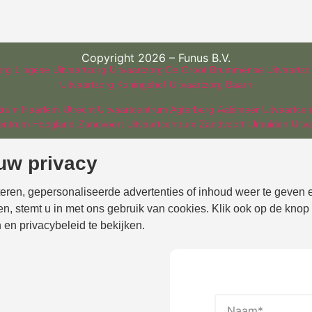
Copyright 2026 – Funus B.V.
org
Lingese Uitvaartzorg
Uitvaartzorg De Groot
Brummense Uitvaartzo
Uitvaartzorg Koningshof
Uitvaartzorg Baarn
ntrum Haarlem
Utrecht Uitvaartcentrum Agterberg
Aalsmeer Uitvaartce
centrum Hoogland
Zandvoort Uitvaartcentrum Zandvoort
IJmuiden Uitv
uw privacy
eren, gepersonaliseerde advertenties of inhoud weer te geven e
ken, stemt u in met ons gebruik van cookies. Klik ook op de kn
 en privacybeleid te bekijken.