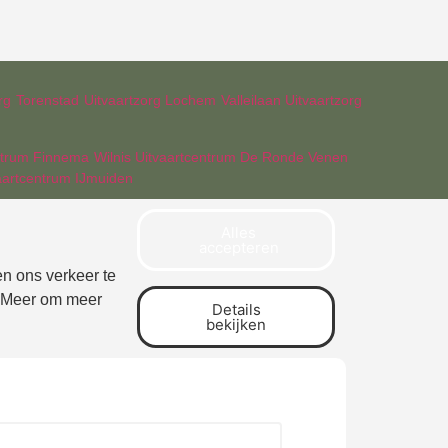
rg
Torenstad
Uitvaartzorg Lochem
Valleilaan Uitvaartzorg
ntrum Finnema
Wilnis Uitvaartcentrum De Ronde Venen
aartcentrum IJmuiden
Alles
accepteren
n ons verkeer te
op Meer om meer
Details
bekijken