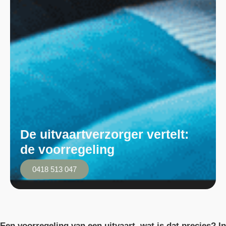
De uitvaartverzorger vertelt:
de voorregeling
0418 513 047
Een voorregeling van een uitvaart, wat is dat precies? In