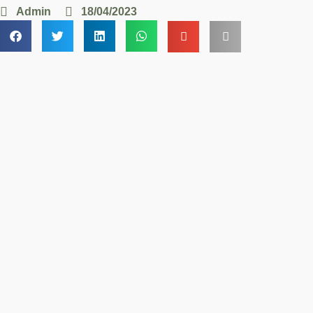
Admin
18/04/2023
Hoe kunnen wij u helpen?
Ontdek onze diensten en maak kennis met ons team voor
een persoonlijke uitvaart in Geldermalsen.
Laatste wensenboekje
Het is nooit te vroeg om een laatste wensenboekje
in te vullen.