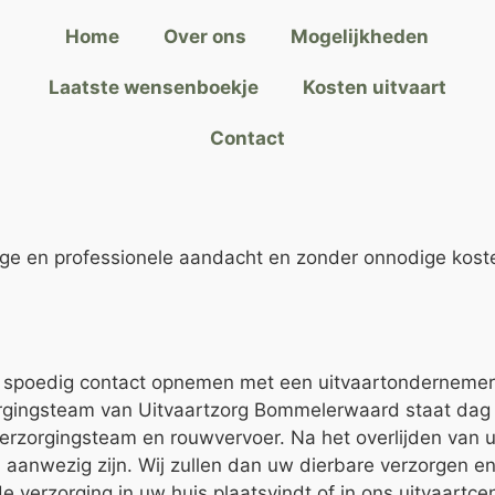
Home
Over ons
Mogelijkheden
Laatste wensenboekje
Kosten uitvaart
Contact
ge en professionele aandacht en zonder onnodige koste
 u spoedig contact opnemen met een uitvaartonderneme
zorgingsteam van Uitvaartzorg Bommelerwaard staat dag
verzorgingsteam en rouwvervoer. Na het overlijden van 
n aanwezig zijn. Wij zullen dan uw dierbare verzorgen e
 verzorging in uw huis plaatsvindt of in ons uitvaartce