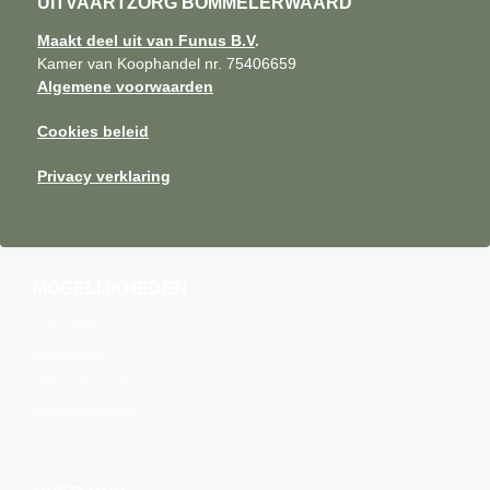
UITVAARTZORG BOMMELERWAARD
Maakt deel uit van Funus B.V
.
Kamer van Koophandel nr. 75406659
Algemene voorwaarden
Cookies beleid
Privacy verklaring
MOGELIJKHEDEN
Crematie
Begrafenis
Uitvaartlocaties
Wensenboekje