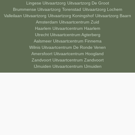
Lingese Uitvaartzorg
Uitvaartzorg De Groot
Brummense Uitvaartzorg
Torenstad
Uitvaartzorg Lochem
Valleilaan Uitvaartzorg
Uitvaartzorg Koningshof
Uitvaartzorg Baarn
Amsterdam Uitvaartcentrum Zuid
Haarlem Uitvaartcentrum Haarlem
Utrecht Uitvaartcentrum Agterberg
Aalsmeer Uitvaartcentrum Finnema
Wilnis Uitvaartcentrum De Ronde Venen
Amersfoort Uitvaartcentrum Hoogland
Zandvoort Uitvaartcentrum Zandvoort
IJmuiden Uitvaartcentrum IJmuiden