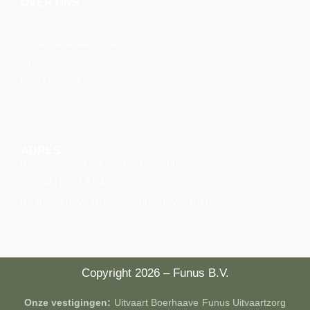
OVER ONS
Over ons
Onze uitvaartverzorgers
Ons uitvaartcentrum
Blog / Nieuws
Veelgestelde vragen
ADRES
Steenweg 83, 5301 HK Zaltbommel
(0418) 513 047
info@uitvaartzorgbommelerwaard.nl
Copyright 2026 – Funus B.V.
Onze vestigingen:
Uitvaart Boerhaave
Funus Uitvaartzorg