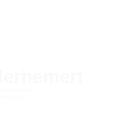
derhemert
e volledige en
sten. (24/7).