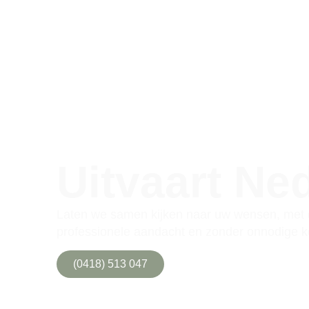
Uitvaart Ne
Laten we samen kijken naar uw wensen, met d
professionele aandacht en zonder onnodige ko
(0418) 513 047