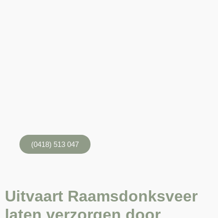
Uitvaart Raamsdonksveer
Laten we samen kijken naar uw wensen, met de volledige
en professionele aandacht en zonder onnodige kosten.
(24/7).
(0418) 513 047
Uitvaart Raamsdonksveer
laten verzorgen door