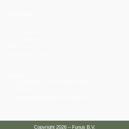
OVER ONS
Over ons
Onze uitvaartverzorgers
Ons uitvaartcentrum
Blog / Nieuws
Veelgestelde vragen
ADRES
Steenweg 83, 5301 HK Zaltbommel
(0418) 513 047
info@uitvaartzorgbommelerwaard.nl
Copyright 2026 – Funus B.V.