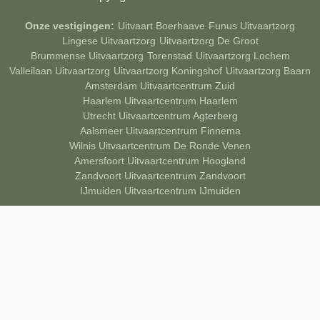
Onze vestigingen:
Uitvaart Boerhaave
Funus Uitvaartzorg
Lingese Uitvaartzorg
Uitvaartzorg De Groot
Brummense Uitvaartzorg
Torenstad
Uitvaartzorg Lochem
Valleilaan Uitvaartzorg
Uitvaartzorg Koningshof
Uitvaartzorg Baarn
Amsterdam Uitvaartcentrum Zuid
Haarlem Uitvaartcentrum Haarlem
Utrecht Uitvaartcentrum Agterberg
Aalsmeer Uitvaartcentrum Finnema
Wilnis Uitvaartcentrum De Ronde Venen
Amersfoort Uitvaartcentrum Hoogland
Zandvoort Uitvaartcentrum Zandvoort
IJmuiden Uitvaartcentrum IJmuiden