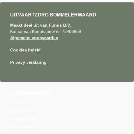
UITVAARTZORG BOMMELERWAARD
Maakt deel uit van Funus B.V
.
Kamer van Koophandel nr. 75406659
Algemene voorwaarden
Cookies beleid
Privacy verklaring
MOGELIJKHEDEN
Crematie
Begrafenis
Uitvaartlocaties
Wensenboekje