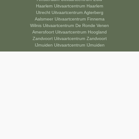
Haarlem Uitvaartcentrum Haarlem
Utrecht Uitvaartcentrum Agterberg
Aalsmeer Uitvaartcentrum Finnema
Wilnis Uitvaartcentrum De Ronde Venen
Amersfoort Uitvaartcentrum Hoogland
Zandvoort Uitvaartcentrum Zandvoort
IJmuiden Uitvaartcentrum IJmuiden