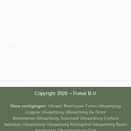
Ons uitvaartcentrum
Blog / Nieuws
Veelgestelde vragen
ADRES
Steenweg 83, 5301 HK Zaltbommel
(0418) 513 047
info@uitvaartzorgbommelerwaard.nl
Copyright 2026 – Funus B.V.
Onze vestigingen:
Uitvaart Boerhaave
Funus Uitvaartzorg
Lingese Uitvaartzorg
Uitvaartzorg De Groot
Brummense Uitvaartzorg
Torenstad
Uitvaartzorg Lochem
Valleilaan Uitvaartzorg
Uitvaartzorg Koningshof
Uitvaartzorg Baarn
Amsterdam Uitvaartcentrum Zuid