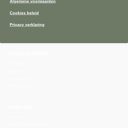
Algemene voorwaarden
Cookies beleid
Privacy verklaring
MOGELIJKHEDEN
Crematie
Begrafenis
Uitvaartlocaties
Wensenboekje
OVER ONS
Over ons
Onze uitvaartverzorgers